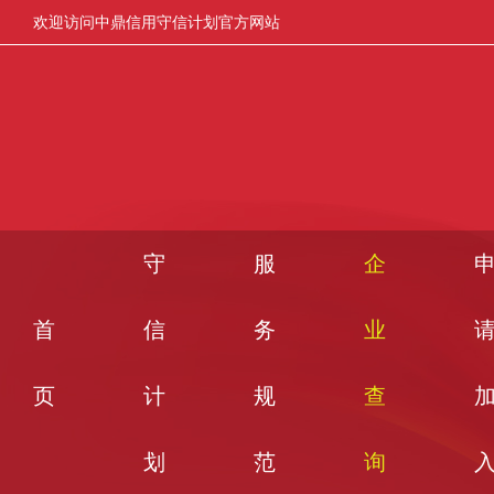
欢迎访问中鼎信用守信计划官方网站
守
服
企
首
信
务
业
页
计
规
查
划
范
询